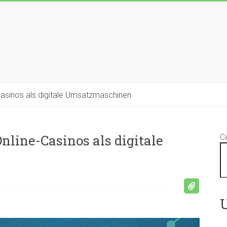
Casinos als digitale Umsatzmaschinen
nline-Casinos als digitale
C
U