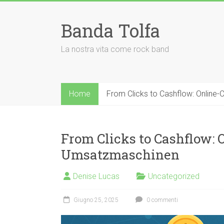
Vai
al
Banda Tolfa
contenuto
La nostra vita come rock band
Home
From Clicks to Cashflow: Online-
From Clicks to Cashflow: O
Umsatzmaschinen
Denise Lucas
Uncategorized
Giugno 25, 2025
0 commenti