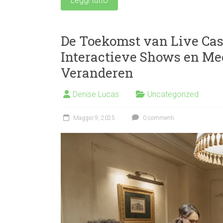
Leggi tutto
De Toekomst van Live Cas
Interactieve Shows en Me
Veranderen
Denise Lucas
Uncategorized
Maggio 9, 2025
0 commenti