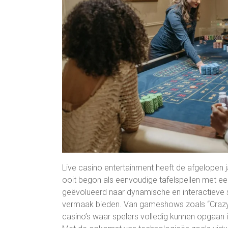
Live casino entertainment heeft de afgelopen
ooit begon als eenvoudige tafelspellen met ee
geëvolueerd naar dynamische en interactieve
vermaak bieden. Van gameshows zoals “Crazy T
casino’s waar spelers volledig kunnen opgaan i