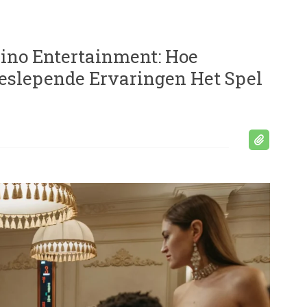
ino Entertainment: Hoe
eslepende Ervaringen Het Spel