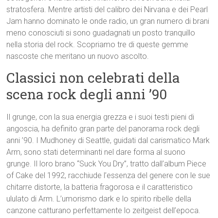
stratosfera. Mentre artisti del calibro dei Nirvana e dei Pearl
Jam hanno dominato le onde radio, un gran numero di brani
meno conosciuti si sono guadagnati un posto tranquillo
nella storia del rock. Scopriamo tre di queste gemme
nascoste che meritano un nuovo ascolto.
Classici non celebrati della
scena rock degli anni ’90
Il grunge, con la sua energia grezza e i suoi testi pieni di
angoscia, ha definito gran parte del panorama rock degli
anni ’90. I Mudhoney di Seattle, guidati dal carismatico Mark
Arm, sono stati determinanti nel dare forma al suono
grunge. Il loro brano “Suck You Dry”, tratto dall’album Piece
of Cake del 1992, racchiude l’essenza del genere con le sue
chitarre distorte, la batteria fragorosa e il caratteristico
ululato di Arm. L’umorismo dark e lo spirito ribelle della
canzone catturano perfettamente lo zeitgeist dell’epoca.