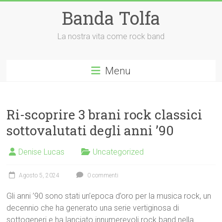
Vai
Banda Tolfa
al
contenuto
La nostra vita come rock band
Menu
Ri-scoprire 3 brani rock classici
sottovalutati degli anni ’90
Denise Lucas
Uncategorized
Agosto 5, 2024
0 commenti
Gli anni ’90 sono stati un’epoca d’oro per la musica rock, un
decennio che ha generato una serie vertiginosa di
sottogeneri e ha lanciato innumerevoli rock band nella