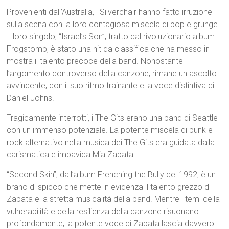
Provenienti dall’Australia, i Silverchair hanno fatto irruzione
sulla scena con la loro contagiosa miscela di pop e grunge.
Il loro singolo, “Israel’s Son”, tratto dal rivoluzionario album
Frogstomp, è stato una hit da classifica che ha messo in
mostra il talento precoce della band. Nonostante
l’argomento controverso della canzone, rimane un ascolto
avvincente, con il suo ritmo trainante e la voce distintiva di
Daniel Johns.
Tragicamente interrotti, i The Gits erano una band di Seattle
con un immenso potenziale. La potente miscela di punk e
rock alternativo nella musica dei The Gits era guidata dalla
carismatica e impavida Mia Zapata.
“Second Skin”, dall’album Frenching the Bully del 1992, è un
brano di spicco che mette in evidenza il talento grezzo di
Zapata e la stretta musicalità della band. Mentre i temi della
vulnerabilità e della resilienza della canzone risuonano
profondamente, la potente voce di Zapata lascia davvero