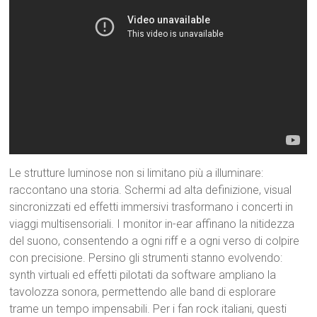
Le strutture luminose non si limitano più a illuminare:
raccontano una storia. Schermi ad alta definizione, visual
sincronizzati ed effetti immersivi trasformano i concerti in
viaggi multisensoriali. I monitor in-ear affinano la nitidezza
del suono, consentendo a ogni riff e a ogni verso di colpire
con precisione. Persino gli strumenti stanno evolvendo:
synth virtuali ed effetti pilotati da software ampliano la
tavolozza sonora, permettendo alle band di esplorare
trame un tempo impensabili. Per i fan rock italiani, questi