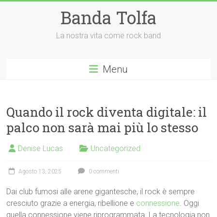
Vai
Banda Tolfa
al
contenuto
La nostra vita come rock band
Menu
Quando il rock diventa digitale: il
palco non sarà mai più lo stesso
Denise Lucas
Uncategorized
Agosto 13, 2025
0 commenti
Dai club fumosi alle arene gigantesche, il rock è sempre
cresciuto grazie a energia, ribellione e
connessione
. Oggi
quella connessione viene riprogrammata. La tecnologia non