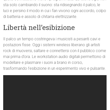
sta solo cambiando il suono: sta ridisegnando il palco, le
luci e persino il modo in cui i fan vivono ogni accordo, colpo
di batteria e assolo di chitarra elettrizzante.
Libertà nell’esibizione
Il palco un tempo costringeva i musicisti a pesanti cavi e
postazioni fisse. Oggi i sistemi wireless liberano gli artisti
rock di muoversi, saltare e connettersi con il pubblico come
mai prima d’ora. Le workstation audio digitali permettono di
modellare e plasmare i suoni a brano in corso,
trasformando l’esibizione in un esperimento vivo e pulsante.