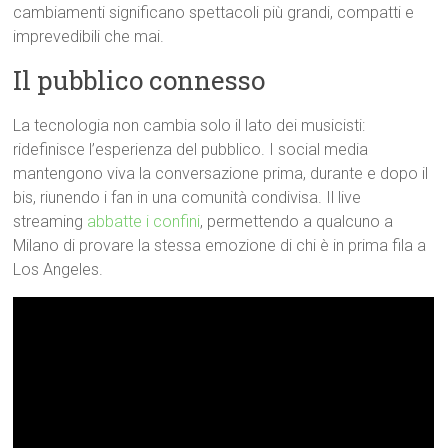
cambiamenti significano spettacoli più grandi, compatti e
imprevedibili che mai.
Il pubblico connesso
La tecnologia non cambia solo il lato dei musicisti:
ridefinisce l’esperienza del pubblico. I social media
mantengono viva la conversazione prima, durante e dopo il
bis, riunendo i fan in una comunità condivisa. Il live
streaming
abbatte i confini
, permettendo a qualcuno a
Milano di provare la stessa emozione di chi è in prima fila a
Los Angeles.