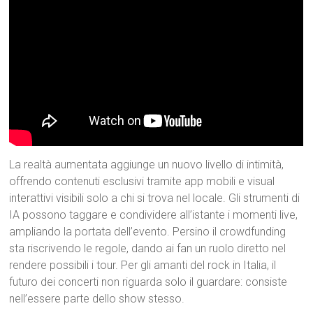
La realtà aumentata aggiunge un nuovo livello di intimità,
offrendo contenuti esclusivi tramite app mobili e visual
interattivi visibili solo a chi si trova nel locale. Gli strumenti di
IA possono taggare e condividere all’istante i momenti live,
ampliando la portata dell’evento. Persino il crowdfunding
sta riscrivendo le regole, dando ai fan un ruolo diretto nel
rendere possibili i tour. Per gli amanti del rock in Italia, il
futuro dei concerti non riguarda solo il guardare: consiste
nell’essere parte dello show stesso.