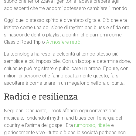
suono che terrorizzava i genitori e faceva credere agli
adolescenti che tre accordi potessero cambiare il mondo.
Oggi, quello stesso spirito è diventato digitale. Ciò che era
iniziato come una collisione di rhythm and blues e sfida ora
si nasconde dentro playlist algoritmiche dai nomi come
Classic Road Trip o
Atmosfere retrò
.
La tecnologia ha reso la celebrità al tempo stesso più
semplice e più impossibile. Con un laptop e determinazione,
chiunque può registrare e pubblicare un brano. Eppure, con
milioni di persone che fanno esattamente questo, farsi
ascoltare è come urlare in un megafono nell’ora di punta.
Radici e resilienza
Negli anni Cinquanta, il rock sfondò ogni convenzione
musicale, fondendo il rhythm and blues con l’energia del
country e l’anima del gospel. Era
rumoroso, ribelle
e
gloriosamente vivo—tutto ciò che la società perbene non