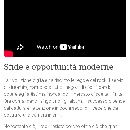
Sfide e opportunità moderne
La rivoluzione digitale ha riscritto le regole del rock. I servizi
di streaming hanno sostituito i negozi di dischi, dando
potere agli artisti ma inondando il mercato di scelta infinita.
Ora comandano i singoli, non gli album. Il successo dipende
dal catturare l’attenzione in pochi secondi invece che dal
costruire una carriera in anni.
Nonostante ciò, il rock resiste perché offre ciò che gran