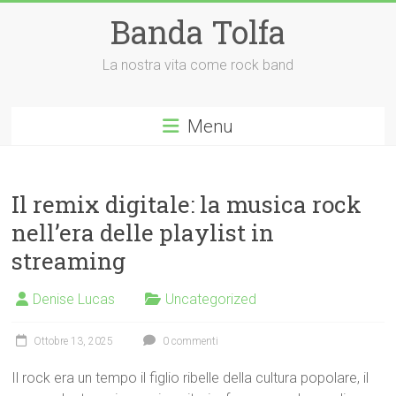
Vai
Banda Tolfa
al
contenuto
La nostra vita come rock band
Menu
Il remix digitale: la musica rock
nell’era delle playlist in
streaming
Denise Lucas
Uncategorized
Ottobre 13, 2025
0 commenti
Il rock era un tempo il figlio ribelle della cultura popolare, il