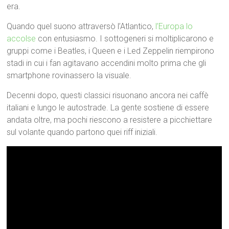
era.
Quando quel suono attraversò l’Atlantico,
l’Europa lo
accolse
con entusiasmo. I sottogeneri si moltiplicarono e
gruppi come i Beatles, i Queen e i Led Zeppelin riempirono
stadi in cui i fan agitavano accendini molto prima che gli
smartphone rovinassero la visuale.
Decenni dopo, questi classici risuonano ancora nei caffè
italiani e lungo le autostrade. La gente sostiene di essere
andata oltre, ma pochi riescono a resistere a picchiettare
sul volante quando partono quei riff iniziali.