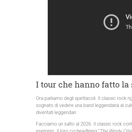
I tour che hanno fatto la 
Ora parliamo degli spettacoli. Il classic rock 
sognato di vedere una band leggendaria al culmi
diventati leggendari.
Facciamo un salto al 2026. Il classic rock cont
esempio. Il loro co-headlining “
The Windy Citie