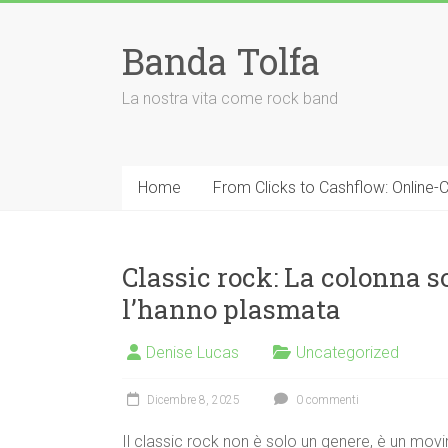
Vai
al
Banda Tolfa
contenuto
La nostra vita come rock band
Home
From Clicks to Cashflow: Online-
Classic rock: La colonna s
l’hanno plasmata
Denise Lucas
Uncategorized
Dicembre 8, 2025
0 commenti
Il classic rock non è solo un genere, è un movim