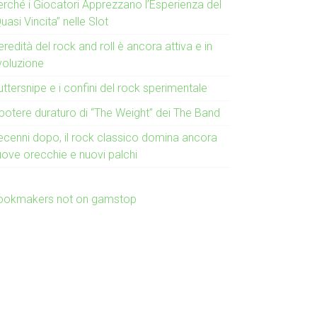
erché i Giocatori Apprezzano l’Esperienza del
uasi Vincita” nelle Slot
eredità del rock and roll è ancora attiva e in
voluzione
ttersnipe e i confini del rock sperimentale
 potere duraturo di “The Weight” dei The Band
ecenni dopo, il rock classico domina ancora
uove orecchie e nuovi palchi
ookmakers not on gamstop