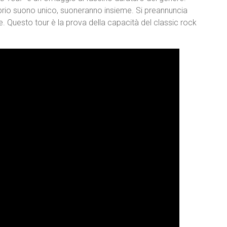
prio suono unico, suoneranno insieme. Si preannuncia
e. Questo tour è la prova della capacità del classic rock