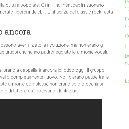
P
a cultura popolare. Gli inni indimenticabili risuonano
“Q
rato ricordi indelebili. L’influenza del classic rock resta
L’
e
o ancora
Gu
ossono aver iniziato la rivoluzione, ma non erano gli
Il
o due gruppi che hanno padroneggiato le armonie vocali.
D
n
l brano a cappella è ancora ipnotico oggi. Il gruppo
n livello completamente nuovo. Non c’erano pause tra le
b
este armonie complesse non erano solo orecchiabili;
e di tutte le età potevano identificarsi.