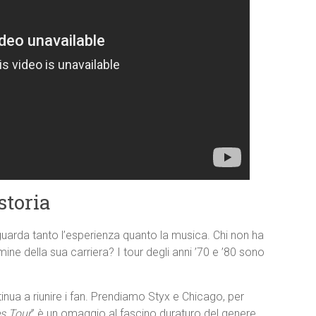
storia
riguarda tanto l’esperienza quanto la musica. Chi non ha
ne della sua carriera? I tour degli anni ’70 e ’80 sono
inua a riunire i fan. Prendiamo Styx e Chicago, per
s Tour
” è un omaggio al fascino duraturo del genere.