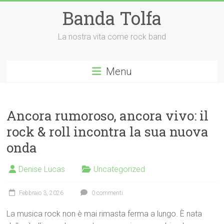
Vai
Banda Tolfa
al
contenuto
La nostra vita come rock band
Menu
Ancora rumoroso, ancora vivo: il
rock & roll incontra la sua nuova
onda
Denise Lucas
Uncategorized
Febbraio 3, 2026
0 commenti
La musica rock non è mai rimasta ferma a lungo. È nata