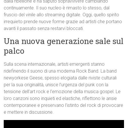
dalla ribellione e ha saputo sopravvivere cambiando
continuamente. Il suo nucleo è rimasto lo stesso, dal
fruscio del vinile allo streaming digitale. Oggi, quello spirito
irrequieto prende nuove forme grazie ad artisti che portano
avanti il passato senza restarvi bloccati.
Una nuova generazione sale sul
palco
Sulla scena internazionale, artisti emergenti stanno
ridefinendo il suono di una moderna Rock Band. La band
newyorkese Geese, spesso elogiata dalle riviste culturali
per la sua originalità, unisce l’urgenza del punk con la
tensione dell’art rock e l’emozione della musica gospel. Le
loro canzoni sono inquieti ed elastiche, riflettono le ansie
contemporanee e preservano l’istinto del rock di provocare
e mettere in discussione.