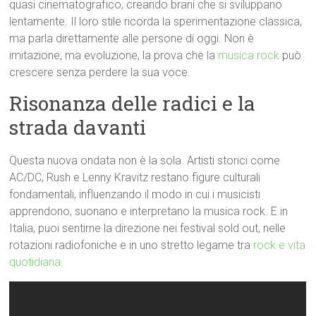
quasi cinematografico, creando brani che si sviluppano
lentamente. Il loro stile ricorda la sperimentazione classica,
ma parla direttamente alle persone di oggi. Non è
imitazione, ma evoluzione, la prova che la
musica rock
può
crescere senza perdere la sua voce.
Risonanza delle radici e la
strada davanti
Questa nuova ondata non è la sola. Artisti storici come
AC/DC, Rush e Lenny Kravitz restano figure culturali
fondamentali, influenzando il modo in cui i musicisti
apprendono, suonano e interpretano la musica rock. E in
Italia, puoi sentirne la direzione nei festival sold out, nelle
rotazioni radiofoniche e in uno stretto legame tra
rock e vita
quotidiana
.